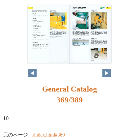
352
353
General Catalog
369/389
10
元のページ
../index.html#369