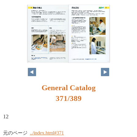
354
355
General Catalog
371/389
12
元のページ
../index.html#371