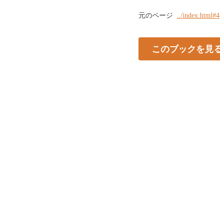
元のページ
../index.html#4
このブックを見