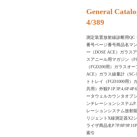
General Catalo
4/389
測定装置放射線診断用QC
番号ページ番号商品名マン
ー（DOSE ACE）ガラスア
スアニール用マガジン（FG
（FGD200用）ガラスオー
ACE）ガラス線量計（SC
トトレイ（FGD1000用）ガ
共用）外観P.1P.3P.4,6P.4P
ータウェルカウンタオプ
ンチレーションシステムP
レーションシステム放射
リジェントX線測定器X2シリ
ライザ商品名P.7P.8P.9P.11
索引