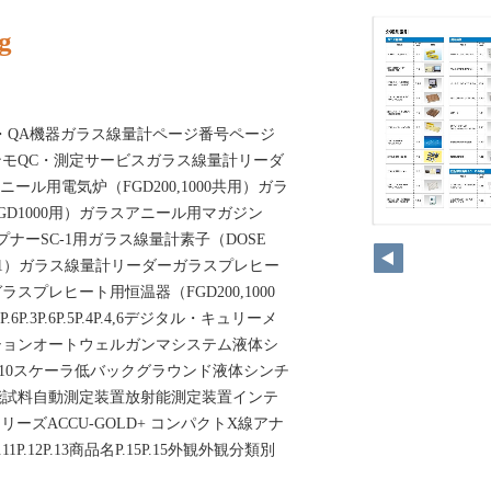
g
・QA機器ガラス線量計ページ番号ページ
モQC・測定サービスガラス線量計リーダ
ニール用電気炉（FGD200,1000共用）ガラ
D1000用）ガラスアニール用マガジン
プナーSC-1用ガラス線量計素子（DOSE
-1）ガラス線量計リーダーガラスプレヒー
ラスプレヒート用恒温器（FGD200,1000
.6P.6P.3P.6P.5P.4P.4,6デジタル・キュリーメ
ションオートウェルガンマシステム液体シ
.10スケーラ低バックグラウンド液体シンチ
能試料自動測定装置放射能測定装置インテ
ーズACCU-GOLD+ コンパクトX線アナ
P.11P.12P.13商品名P.15P.15外観外観分類別