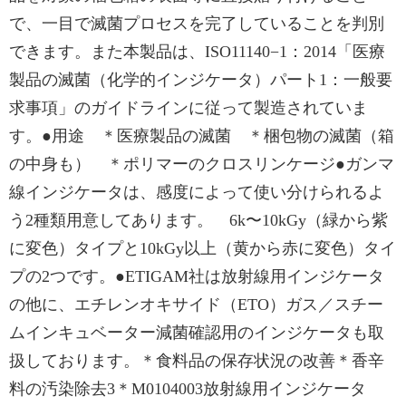
で、一目で滅菌プロセスを完了していることを判別
できます。また本製品は、ISO11140−1：2014「医療
製品の滅菌（化学的インジケータ）パート1：一般要
求事項」のガイドラインに従って製造されていま
す。●用途 ＊医療製品の滅菌 ＊梱包物の滅菌（箱
の中身も） ＊ポリマーのクロスリンケージ●ガンマ
線インジケータは、感度によって使い分けられるよ
う2種類用意してあります。 6k〜10kGy（緑から紫
に変色）タイプと10kGy以上（黄から赤に変色）タイ
プの2つです。●ETIGAM社は放射線用インジケータ
の他に、エチレンオキサイド（ETO）ガス／スチー
ムインキュベーター減菌確認用のインジケータも取
扱しております。＊食料品の保存状況の改善＊香辛
料の汚染除去3＊M0104003放射線用インジケータ