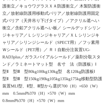
護衝立／キョウワグラスＸＡ防護衝立／ 木製防護衝
立／放射線防護用移動式バリア／放射線防護用固定
式バリア（天井吊り下げタイプ）／アクリル遮へい
衝立／含鉛アクリル遮へい板／ シールデッドシリン
ジキャリア／Ｌシリンジキャリア／ＸＬシリンジキ
ャリア／シリンジシールド（SPECT用）／フッ素用
Ｗシールド（PET用）／ ＲＩ自動分注装置UG-
RAD3plus／ガラスバイアルシールド／薬剤分取スタ
ンド／ラミネートマット型 名寸 法（防護板）Ⅰ
型Ⅱ 型Ⅲ 型80kg100kg130kg型 名120kg防護板Ⅰ
型Ⅱ 型Ⅲ 型150kg190kg105kg135kg175kg移動型防護
装置MLⅠ型、Ⅱ型、Ⅲ型から選択700（H）×650（W）
mm 0.5mmPb370（H）×570（W）mm
0.8mmPb370（H）×570（W）mm