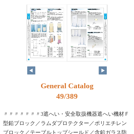
32
33
General Catalog
49/389
〃〃〃〃〃〃〃3遮へい・安全取扱機器遮へい機材Ｆ
型鉛ブロック／ラムダプロテクター／ポリエチレン
ブロック／テーブルトップシールド／含鉛ガラス防