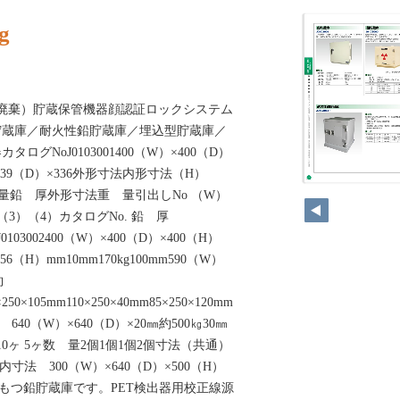
g
廃棄）貯蔵保管機器顔認証ロックシステム
貯蔵庫／耐火性鉛貯蔵庫／埋込型貯蔵庫／
グNoJ0103001400（W）×400（D）
×339（D）×336外形寸法内形寸法（H）
50
重 量鉛 厚外形寸法重 量引出しNo （W）
（3）（4）カタログNo. 鉛 厚
3053J0103002400（W）×400（D）×400（H）
56（H）mm10mm170kg100mm590（W）
約
0×250×105mm110×250×40mm85×250×120mm
640（W）×640（D）×20㎜約500㎏30㎜
ヶ10ヶ 5ヶ数 量2個1個1個2個寸法（共通）
寸法 300（W）×640（D）×500（H）
をもつ鉛貯蔵庫です。PET検出器用校正線源