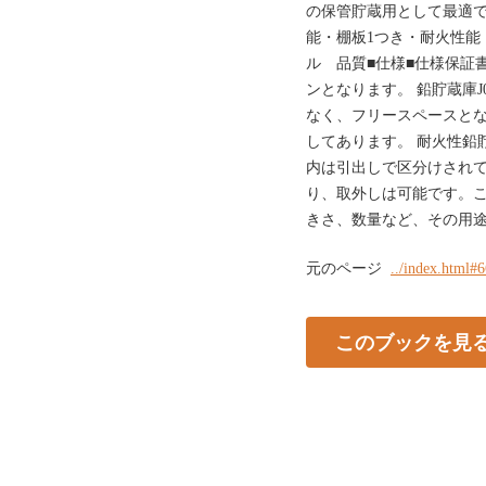
の保管貯蔵用として最適
能・棚板1つき・耐火性能 JI
ル 品質■仕様■仕様保証
ンとなります。 鉛貯蔵庫J
なく、フリースペースとな
してあります。 耐火性鉛貯蔵庫
内は引出しで区分けされ
り、取外しは可能です。
きさ、数量など、その用
元のページ
../index.html#
このブックを見