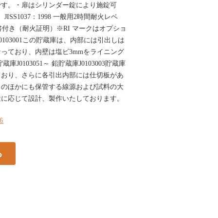
です。・扉はシリンダー錠により施錠可
SS1037：1998 一般用2時間耐火レベ
書付き（耐火証明）※RI マークはオプショ
0103001この貯蔵庫は、内部には引出しは
っており、内壁は塩ビ3mmをライニング
J0103051～ 鉛貯蔵庫J0103003貯蔵庫
ており、さらに各引出内部には仕切板があ
このほかにも保管する線源および試料の大
途に応じて設計、製作いたしております。
66
る