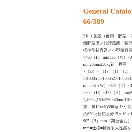
General Catalo
66/389
2ＲＩ施設（使用・貯蔵・
鉛貯蔵庫／鉛貯蔵庫／鉛
標準型鉛容器／小型鉛容器カタロ
×400（H）mm336（W）
mm20mm250kg鉛 厚
×（D）×（H）（1）（2）
J0103051J0103052J010
mm356（W）×359（D）×3
×504（D）×472（H）mm
1,400kg160×250×40mm11
重 量10㎜約390㎏ 外寸法 
約620㎏仕切区分15ヶ10
905（H）mm（架台含む）内
mm■仕様■特長耐火性能