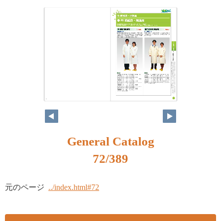
56
57
General Catalog
72/389
元のページ
../index.html#72