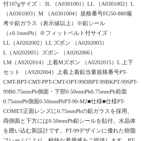
付107gサイズ： 3L （A0301001）LL （A0301002）L
（A0301003）M （A0301004）規格番号FG50-880備
考※鉛ガラス（表示値以上）※鉛シール
（±0.1mmPb）※フィットベルト付サイズ：
LL（A0202002）LL ズボン （A0202003）
L（A0202005）ズボン （A0202006）
LM（A0202014）上着Mズボン （A0202015）L 上下
セット （A9202004）上着上着鉛当量規格番号PT-
CMT-BPT-CMT-PPT-CMT-OPT-99DBPT-99BKPT-99SPT-
99B0.75mmPb側面・下部0.50mmPb0.75mmPb前面
0.75mmPb側面0.50mmPbPT-90-M2■仕様■仕様PT-
COMET正面レンズに0.75mmPbの鉛ガラスを採用、
両側面と下方には0.50mmPb鉛シールを貼付。水晶体
を囲い込む新設計です。PT-99デザインに優れた樹脂
フレームにより、軽快な着用感をご提供します。PT-