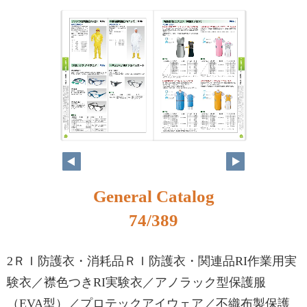
58
59
General Catalog
74/389
2ＲＩ防護衣・消耗品ＲＩ防護衣・関連品RI作業用実
験衣／襟色つきRI実験衣／アノラック型保護服
（EVA型）／プロテックアイウェア／不織布製保護