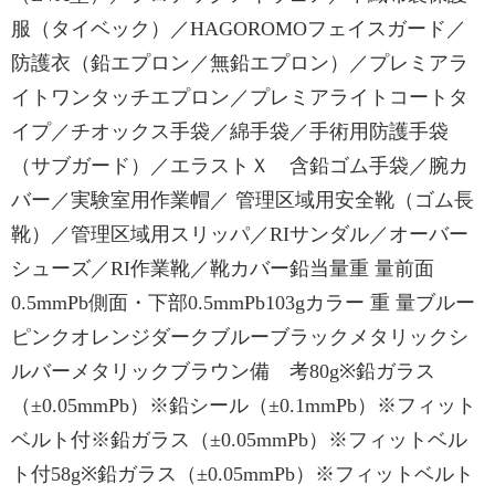
服（タイベック）／HAGOROMOフェイスガード／
防護衣（鉛エプロン／無鉛エプロン）／プレミアラ
イトワンタッチエプロン／プレミアライトコートタ
イプ／チオックス手袋／綿手袋／手術用防護手袋
（サブガード）／エラストＸ 含鉛ゴム手袋／腕カ
バー／実験室用作業帽／ 管理区域用安全靴（ゴム長
靴）／管理区域用スリッパ／RIサンダル／オーバー
シューズ／RI作業靴／靴カバー鉛当量重 量前面
0.5mmPb側面・下部0.5mmPb103gカラー 重 量ブルー
ピンクオレンジダークブルーブラックメタリックシ
ルバーメタリックブラウン備 考80g※鉛ガラス
（±0.05mmPb）※鉛シール（±0.1mmPb）※フィット
ベルト付※鉛ガラス（±0.05mmPb）※フィットベル
ト付58g※鉛ガラス（±0.05mmPb）※フィットベルト