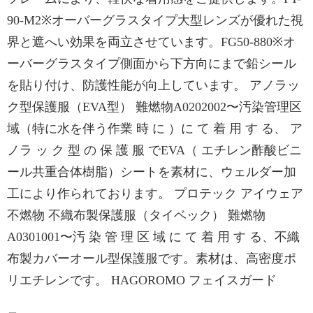
90-M2※オーバーグラスタイプ大型レンズが優れた視
界と遮へい効果を両立させています。FG50-880※オ
ーバーグラスタイプ側面から下方向にまで鉛シール
を貼り付け、防護性能が向上しています。 アノラッ
ク型保護服（EVA型） 難燃物A0202002〜汚染管理区
域（特に水を伴う作業 時 に ）に て 着 用 す る、 ア
ノラ ッ ク 型 の 保 護 服 でEVA（ エチレン酢酸ビニ
ール共重合体樹脂）シートを素材に、ウェルダー加
工により作られております。 プロテック アイウェア
不燃物 不織布製保護服（タイベック） 難燃物
A0301001〜汚 染 管 理 区 域 に て 着 用 す る、不織
布製カバーオール型保護服です。素材は、高密度ポ
リエチレンです。 HAGOROMO フェイスガード