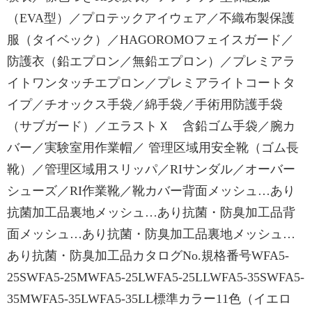
（EVA型）／プロテックアイウェア／不織布製保護
服（タイベック）／HAGOROMOフェイスガード／
防護衣（鉛エプロン／無鉛エプロン）／プレミアラ
イトワンタッチエプロン／プレミアライトコートタ
イプ／チオックス手袋／綿手袋／手術用防護手袋
（サブガード）／エラストＸ 含鉛ゴム手袋／腕カ
バー／実験室用作業帽／ 管理区域用安全靴（ゴム長
靴）／管理区域用スリッパ／RIサンダル／オーバー
シューズ／RI作業靴／靴カバー背面メッシュ…あり
抗菌加工品裏地メッシュ…あり抗菌・防臭加工品背
面メッシュ…あり抗菌・防臭加工品裏地メッシュ…
あり抗菌・防臭加工品カタログNo.規格番号WFA5-
25SWFA5-25MWFA5-25LWFA5-25LLWFA5-35SWFA5-
35MWFA5-35LWFA5-35LL標準カラー11色（イエロ