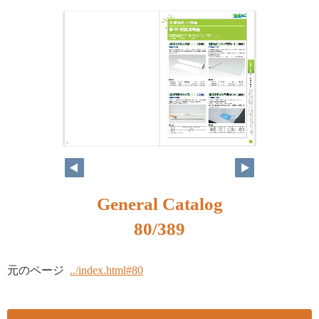
64
65
General Catalog
80/389
元のページ
../index.html#80