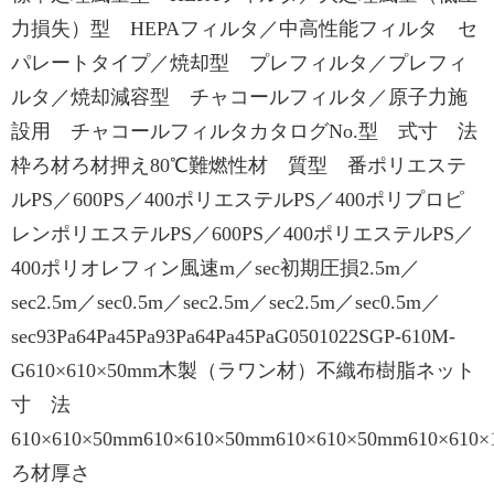
力損失）型 HEPAフィルタ／中高性能フィルタ セ
パレートタイプ／焼却型 プレフィルタ／プレフィ
ルタ／焼却減容型 チャコールフィルタ／原子力施
設用 チャコールフィルタカタログNo.型 式寸 法
枠ろ材ろ材押え80℃難燃性材 質型 番ポリエステ
ルPS／600PS／400ポリエステルPS／400ポリプロピ
レンポリエステルPS／600PS／400ポリエステルPS／
400ポリオレフィン風速m／sec初期圧損2.5m／
sec2.5m／sec0.5m／sec2.5m／sec2.5m／sec0.5m／
sec93Pa64Pa45Pa93Pa64Pa45PaG0501022SGP-610M-
G610×610×50mm木製（ラワン材）不織布樹脂ネット
寸 法
610×610×50mm610×610×50mm610×610×50mm610×610
ろ材厚さ