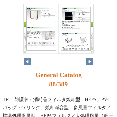
72
73
General Catalog
88/389
4ＲＩ防護衣・消耗品フィルタ焼却型 HEPA／PVC
バッグ・O-リング／焼却減容型 多風量フィルタ／
標準処理風量型 HEPAフィルタ／大処理風量（低圧