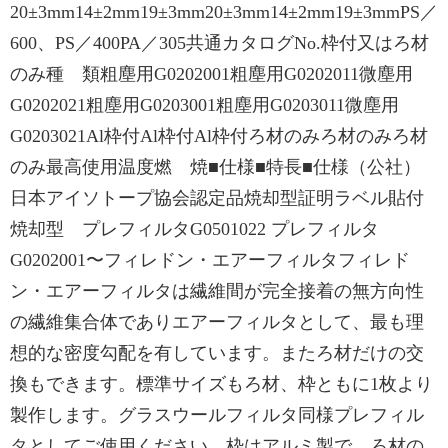
20±3mm14±2mm19±3mm20±3mm14±2mm19±3mmPS／
600、PS／400PA／305共通カタログNo.枠付又はろ材
のみ種 類粗塵用G0202001粗塵用G0202011微塵用
G0202021粗塵用G0203001粗塵用G0203011微塵用
G0203021Al枠付Al枠付Al枠付ろ材のみろ材のみろ材
のみ最高使用温度燃 焼■仕様■特長■仕様（公社）
日本アイソトープ協会認定品焼却型証明ラベル貼付
焼却型 プレフィルタG0501022 プレフィルタ
G0202001〜フィレドン・エアーフィルタフィレド
ン・エアーフィルタは繊維間が完全接着の無方向性
の繊維集合体でありエアーフィルタとして、最も理
想的な密度勾配を有しています。またろ材だけの交
換もできます。標準サイズもろ材、枠ともに1枚より
製作します。グラスウールフィルタ同様プレフィル
タとしてご使用ください。枠はアルミ製で、ろ材の