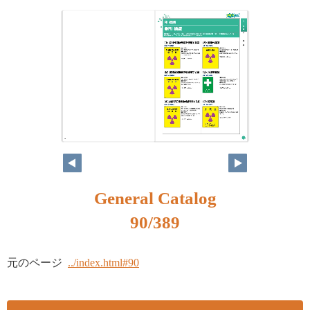
74
75
General Catalog
90/389
元のページ
../index.html#90