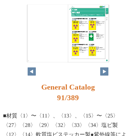
74
75
General Catalog
91/389
■材質〈1〉〜〈11〉、〈13〉、〈15〉〜〈25〉
〈27〉〈28〉〈29〉〈32〉〈33〉〈34〉塩ビ製
〈12〉〈14〉軟質塩ビステッカー製●紫外線等によ