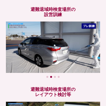
避難退域時検査場所の
設営訓練
避難退域時検査場所の
レイアウト検討等