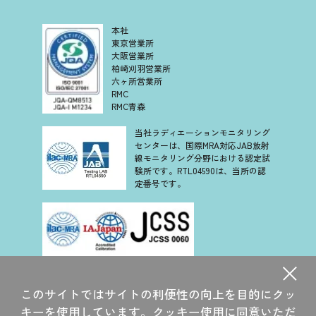
本社
東京営業所
大阪営業所
柏崎刈羽営業所
六ヶ所営業所
RMC
RMC青森
当社ラディエーションモニタリング
センターは、国際MRA対応JAB放射
線モニタリング分野における認定試
験所です。RTL04590は、当所の認
定番号です。
当社は、認定基準として ISO/IEC 17025 を用い、認定スキー
ムを ISO/IEC 17011 に従って運営されている JCSS の下で認
このサイトではサイトの利便性の向上を目的にクッ
定されています。JCSS を運営している認定機関(IAJapan)
は、アジア太平洋認定協力機構(APAC)及び国際試験所認定協
キーを使用しています。クッキー使用に同意いただ