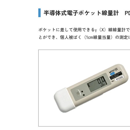
半導体式電子ポケット線量計 PDM-
ポケットに差して使用できるγ（X）線線量計
とができ、個人被ばく（1cm線量当量）の測