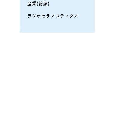
産業(線源)
ラジオセラノスティクス