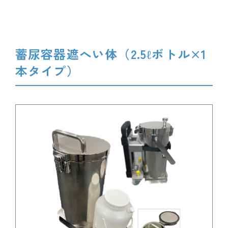
蓄尿容器遮へい体（2.5ℓボトル×1
本タイプ）