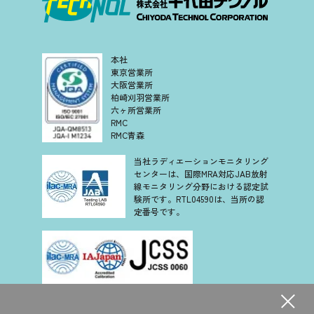
本社
東京営業所
大阪営業所
柏崎刈羽営業所
六ヶ所営業所
RMC
RMC青森
当社ラディエーションモニタリング
センターは、国際MRA対応JAB放射
線モニタリング分野における認定試
験所です。RTL04590は、当所の認
定番号です。
当社は、認定基準として ISO/IEC 17025 を用い、認定スキー
ムを ISO/IEC 17011 に従って運営されている JCSS の下で認