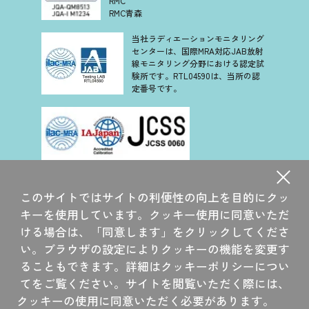
RMC
RMC青森
当社ラディエーションモニタリング
センターは、国際MRA対応JAB放射
線モニタリング分野における認定試
験所です。RTL04590は、当所の認
定番号です。
当社は、認定基準として ISO/IEC 17025 を用い、認定スキー
ムを ISO/IEC 17011 に従って運営されている JCSS の下で認
このサイトではサイトの利便性の向上を目的にクッ
定されています。JCSS を運営している認定機関(IAJapan)
は、アジア太平洋認定協力機構(APAC)及び国際試験所認定協
キーを使用しています。クッキー使用に同意いただ
力機構(ILAC)の相互承認に署名しています。
ける場合は、「同意します」をクリックしてくださ
当社大洗研究所は、国際 MRA 対応 JCSS 認定事業者です。
い。ブラウザの設定によりクッキーの機能を変更す
JCSS 0060 は、当所の認定番号です。
ることもできます。詳細はクッキーポリシーについ
てをご覧ください。サイトを閲覧いただく際には、
©2014 CHIYODA TECHNOL CORPORATION
クッキーの使用に同意いただく必要があります。