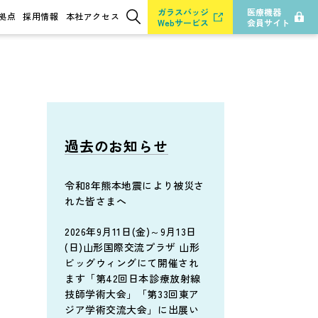
ガラスバッジ
医療機器
拠点
採用情報
本社アクセス
Webサービス
会員サイト
検索
過去のお知らせ
令和8年熊本地震により被災さ
れた皆さまへ
2026年9月11日(金)～9月13日
(日)山形国際交流プラザ 山形
ビッグウィングにて開催され
ます「第42回日本診療放射線
技師学術大会」「第33回東ア
ジア学術交流大会」に出展い