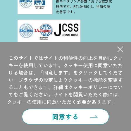
線モニタリング分野における認定試
験所です。RTL04590は、当所の認
定番号です。
当社は、認定基準として ISO/IEC 17025 を用い、認定スキー
ムを ISO/IEC 17011 に従って運営されている JCSS の下で認
このサイトではサイトの利便性の向上を目的にクッ
定されています。JCSS を運営している認定機関(IAJapan)
は、アジア太平洋認定協力機構(APAC)及び国際試験所認定協
キーを使用しています。クッキー使用に同意いただ
力機構(ILAC)の相互承認に署名しています。
ける場合は、「同意します」をクリックしてくださ
当社大洗研究所は、国際 MRA 対応 JCSS 認定事業者です。
い。ブラウザの設定によりクッキーの機能を変更す
JCSS 0060 は、当所の認定番号です。
ることもできます。詳細はクッキーポリシーについ
てをご覧ください。サイトを閲覧いただく際には、
©2014 CHIYODA TECHNOL CORPORATION
クッキーの使用に同意いただく必要があります。
同意する
ガラスバッジ
カタログ
放射線
営業所を
特設サイト
一覧
安全教育
探す