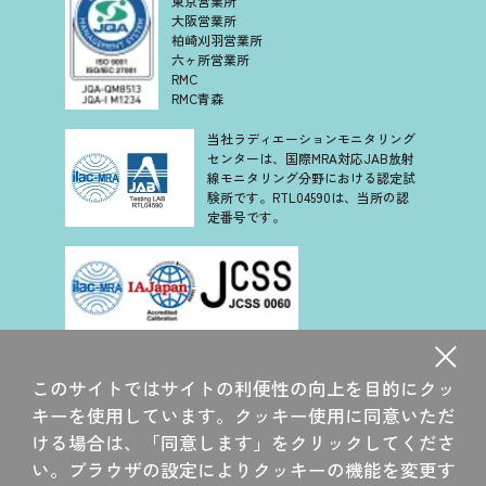
東京営業所
大阪営業所
柏崎刈羽営業所
六ヶ所営業所
RMC
RMC青森
当社ラディエーションモニタリング
センターは、国際MRA対応JAB放射
線モニタリング分野における認定試
験所です。RTL04590は、当所の認
定番号です。
当社は、認定基準として ISO/IEC 17025 を用い、認定スキー
ムを ISO/IEC 17011 に従って運営されている JCSS の下で認
このサイトではサイトの利便性の向上を目的にクッ
定されています。JCSS を運営している認定機関(IAJapan)
は、アジア太平洋認定協力機構(APAC)及び国際試験所認定協
キーを使用しています。クッキー使用に同意いただ
力機構(ILAC)の相互承認に署名しています。
ける場合は、「同意します」をクリックしてくださ
当社大洗研究所は、国際 MRA 対応 JCSS 認定事業者です。
い。ブラウザの設定によりクッキーの機能を変更す
JCSS 0060 は、当所の認定番号です。