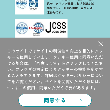
線モニタリング分野における認定試
当社は、ご本人様からの個人情報の開
験所です。RTL04590は、当所の認
示、訂正、利用停止、消去などの請求を
定番号です。
受けた場合には、ご本人様であることを
確認させていただいたうえで、合理的な
方法で速やかに対応させていただきま
す。
当社は、認定基準として ISO/IEC 17025 を用い、認定スキー
なお、開示、訂正、利用停止、消去など
ムを ISO/IEC 17011 に従って運営されている JCSS の下で認
このサイトではサイトの利便性の向上を目的にクッ
定されています。JCSS を運営している認定機関(IAJapan)
請求に対して当社が対応できないと判断
は、アジア太平洋認定協力機構(APAC)及び国際試験所認定協
キーを使用しています。クッキー使用に同意いただ
した場合は、遅滞なくご本人様に通知い
力機構(ILAC)の相互承認に署名しています。
ける場合は、「同意します」をクリックしてくださ
当社大洗研究所は、国際 MRA 対応 JCSS 認定事業者です。
たします。
い。ブラウザの設定によりクッキーの機能を変更す
JCSS 0060 は、当所の認定番号です。
ることもできます。詳細はクッキーポリシーについ
8.個人情報の利用目的の通知
てをご覧ください。サイトを閲覧いただく際には、
©2014 CHIYODA TECHNOL CORPORATION
クッキーの使用に同意いただく必要があります。
当社は、ご本人様から個人情報の利用目
的の通知を請求されたときは、ご本人様
同意する
ガラスバッジ
カタログ
放射線
営業所を
に遅滞なくこれを通知します。
特設サイト
一覧
安全教育
探す
なお、利用目的の通知の請求に対して当