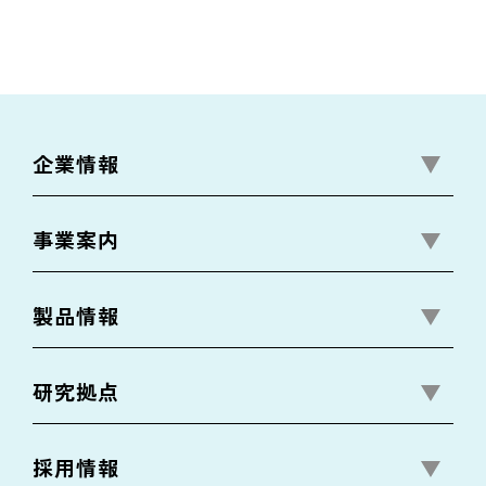
ご本人様から同意いただいた目的の範囲
内で、個人情報を利用させていただきま
す。
3.第三者への提供の制限
企業情報
ご本人様から提供された個人情報は、同
意いただいている場合や法令に基づく正
当な理由のある場合を除き、第三者への
事業案内
提供・開示を行いません。
製品情報
4.個人情報の共同利用
当社は、現時点で提供された個人情報を
第三者と共同利用することはございませ
研究拠点
ん。
今後共同利用することが生じた場合は、
採用情報
その旨を通知いたします。