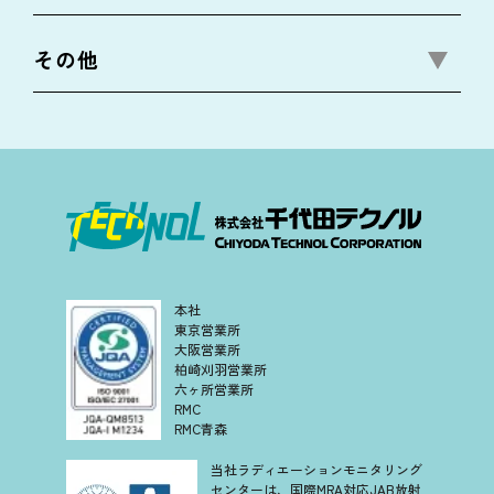
5.安全対策の実施
その他
当社は、個人情報を正確かつ最新の状態
に保つよう努めます。また個人情報の漏
洩、不正アクセス、紛失、破壊、改ざん
を防止するために国際標準化機構が定め
るISO/IEC27001の要求事項に従い必要な
措置を講じます
6.業務委託先の管理
本社
当社が業務委託先に対して個人情報を開
東京営業所
大阪営業所
示する場合には、保護基準を定めた契約
柏崎刈羽営業所
に基づき適切な管理を行います。
六ヶ所営業所
RMC
RMC青森
7.個人情報の開示、訂正、利用停止、
当社ラディエーションモニタリング
消去等
センターは、国際MRA対応JAB放射