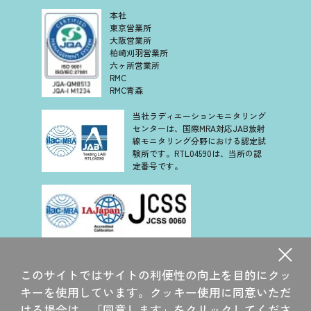
本社
東京営業所
大阪営業所
柏崎刈羽営業所
六ヶ所営業所
RMC
RMC青森
当社ラディエーションモニタリング
センターは、国際MRA対応JAB放射
線モニタリング分野における認定試
験所です。RTL04590は、当所の認
定番号です。
当社は、認定基準として ISO/IEC 17025 を用い、認定スキー
ムを ISO/IEC 17011 に従って運営されている JCSS の下で認
このサイトではサイトの利便性の向上を目的にクッ
定されています。JCSS を運営している認定機関(IAJapan)
は、アジア太平洋認定協力機構(APAC)及び国際試験所認定協
キーを使用しています。クッキー使用に同意いただ
力機構(ILAC)の相互承認に署名しています。
ける場合は、「同意します」をクリックしてくださ