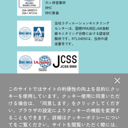
六ヶ所営業所
RMC
RMC青森
当社ラディエーションモニタリング
センターは、国際MRA対応JAB放射
線モニタリング分野における認定試
験所です。RTL04590は、当所の認
定番号です。
当社は、認定基準として ISO/IEC 17025 を用い、認定スキー
ムを ISO/IEC 17011 に従って運営されている JCSS の下で認
このサイトではサイトの利便性の向上を目的にクッ
定されています。JCSS を運営している認定機関(IAJapan)
は、アジア太平洋認定協力機構(APAC)及び国際試験所認定協
キーを使用しています。クッキー使用に同意いただ
力機構(ILAC)の相互承認に署名しています。
ける場合は、「同意します」をクリックしてくださ
当社大洗研究所は、国際 MRA 対応 JCSS 認定事業者です。
い。ブラウザの設定によりクッキーの機能を変更す
JCSS 0060 は、当所の認定番号です。
ることもできます。詳細はクッキーポリシーについ
てをご覧ください。サイトを閲覧いただく際には、