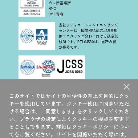
六ヶ所営業所
RMC
RMC青森
当社ラディエーションモニタリング
センターは、国際MRA対応JAB放射
線モニタリング分野における認定試
験所です。RTL04590は、当所の認
定番号です。
当社は、認定基準として ISO/IEC 17025 を用い、認定スキー
ムを ISO/IEC 17011 に従って運営されている JCSS の下で認
このサイトではサイトの利便性の向上を目的にクッ
定されています。JCSS を運営している認定機関(IAJapan)
は、アジア太平洋認定協力機構(APAC)及び国際試験所認定協
キーを使用しています。クッキー使用に同意いただ
力機構(ILAC)の相互承認に署名しています。
ける場合は、「同意します」をクリックしてくださ
当社大洗研究所は、国際 MRA 対応 JCSS 認定事業者です。
い。ブラウザの設定によりクッキーの機能を変更す
JCSS 0060 は、当所の認定番号です。
ることもできます。詳細はクッキーポリシーについ
てをご覧ください。サイトを閲覧いただく際には、