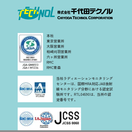
本社
東京営業所
大阪営業所
柏崎刈羽営業所
六ヶ所営業所
RMC
RMC青森
当社ラディエーションモニタリング
センターは、国際MRA対応JAB放射
線モニタリング分野における認定試
験所です。RTL04590は、当所の認
定番号です。