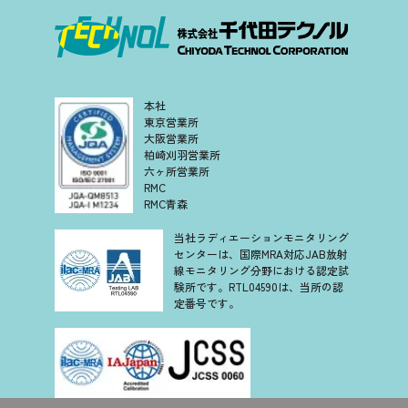
本社
東京営業所
大阪営業所
柏崎刈羽営業所
六ヶ所営業所
RMC
RMC青森
当社ラディエーションモニタリング
センターは、国際MRA対応JAB放射
線モニタリング分野における認定試
験所です。RTL04590は、当所の認
定番号です。