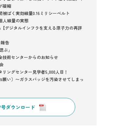
が凝縮
間被ばく実効線量0.16ミリシーベルト
別個人線量の実態
lumn【デジタルインフラを支える原子力の再評
催報告
を偲ぶ」
全技術センターからのお知らせ
修会
リングセンター見学者5,000人目！
お願い〕〜ガラスバッジを汚染させてしまっ
87号ダウンロード