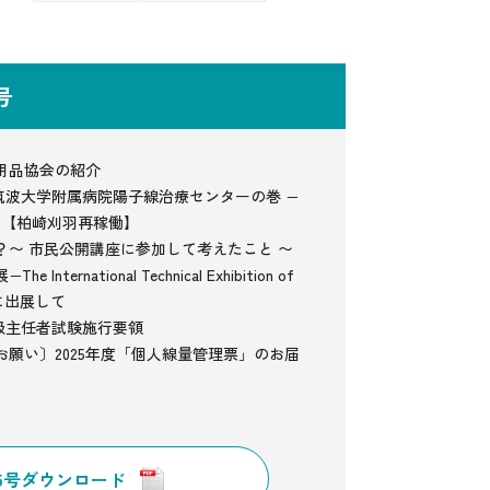
5号
用品協会の紹介
− 筑波大学附属病院陽子線治療センターの巻 −
umn【柏崎刈羽再稼働】
？〜 市民公開講座に参加して考えたこと 〜
nternational Technical Exhibition of
26−に出展して
扱主任者試験施行要領
願い〕2025年度「個人線量管理票」のお届
95号ダウンロード