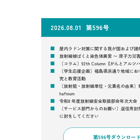
2026.08.01 第596号
屋内ラドン対策に関する我が国および諸
放射線被ばくと染色体異常 〜 原子力災害
〔コラム〕92th Column【がんとアル
〔学生応援企画〕福島県浜通り地域にお
究と教育活動
〔放射能・放射線単位・元素名の由来〕第1
hafnium
令和8 年度放射線安全取扱部会年次大会
〔サービス部門からのお願い〕返信用封
に封をしてください
第596号ダウンロー