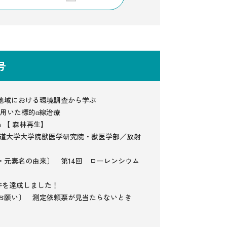
3号
地域における環境調査から学ぶ
を用いた標的α線治療
mn 【 森林再生】
海道大学大学院獣医学研究院・獣医学部／放射
・元素名の由来〕 第14回 ローレンシウム
件を達成しました！
お願い〕 測定依頼票が見当たらないとき