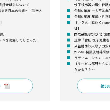
委員会報告について
性子検出器の誕生秘話
から始まる日本の未来〜「科学と
令和6 年度 一人平均年
令和6 年度 年齢・性
開】
〔コラム〕83th Co
価】
88）
国際会議ISORD-12 開
ッジを洗濯してしまった！
追悼「古田 悦子先生
公益財団法人原子力安
2025年 製薬放射線研
ラディエーションモニタ
〔サービス部門からの
たかも？？〜
ド
第5