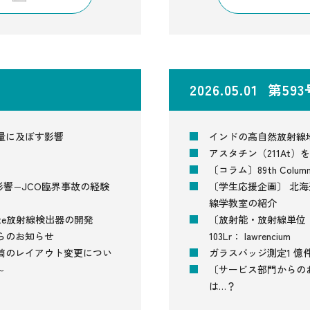
2026.05.01 第59
量に及ぼす影響
インドの高自然放射線
アスタチン（211At）
〔コラム〕89th Colu
影響−JCO臨界事故の経験
〔学生応援企画〕 北
線学教室の紹介
te放射線検出器の開発
〔放射能・放射線単位
らのお知らせ
103Lr： lawrencium
筒のレイアウト変更につい
ガラスバッジ測定1 億
～
〔サービス部門からの
は…？