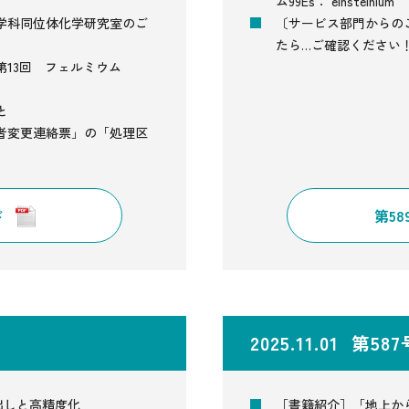
ム99Es： einsteinium
学科同位体化学研究室のご
〔サービス部門からの
たら…ご確認ください
13回 フェルミウム
と
者変更連絡票」の「処理区
ド
第5
2025.11.01 第58
信号読み出しと高精度化
［書籍紹介］「地上か