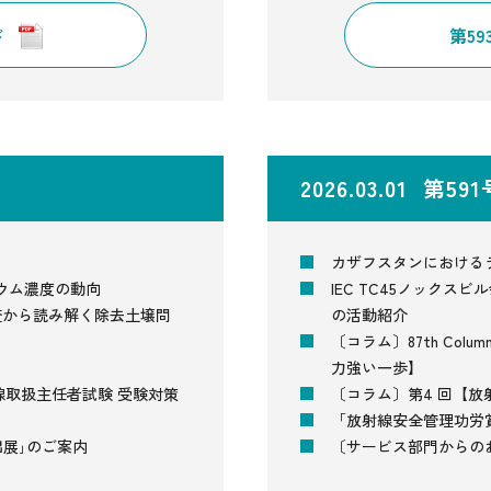
ド
第5
2026.03.01 第59
カザフスタンにおける
ウム濃度の動向
IEC TC45ノックスビ
体調査から読み解く除去土壌問
の活動紹介
〔コラム〕87th Co
力強い一歩】
線取扱主任者試験 受験対策
〔コラム〕第4 回【
「放射線安全管理功労
）出展｣のご案内
〔サービス部門からの