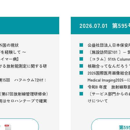
2026.07.01 第59
外国の現状
公益社団法人日本保安
を経験して 〜
〔施設訪問記101 〕
ツハイマー病】
〔コラム〕91th Col
ける放射能測定に関する研
核融合ってなんだろう
2026国際医用画像総合展−The I
5回 ハフニウム72Hf：
Medical Imaging20
令和8 年度 放射線取
（第67回放射線管理研修会）
〔サービス部門からのお
筒はセロハンテープで確実
けについて
ド
第5