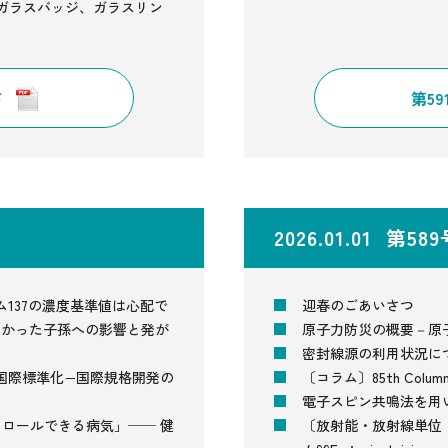
はガラスバッジ、ガラスリン
ド
第5
2026.01.01 第58
137の濃度基準値は心配で
迎春のごあいさつ
実験からわかった子孫への影響と発が
原子力防災の概要－原
密封線源の利用状況に
護の国際標準化−国際規格開発の
〔コラム〕85th Col
電子スピン共鳴法を用
ントロールできる病気」── 健
〔放射能・放射線単位