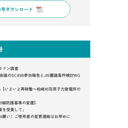
93号ダウンロード
1号
ラドン調査
ル会議のSC45B参加報告とJIS審議案件検討WG
lumn【いよいよ再稼働へ柏崎刈羽原子力発電所の
放射線防護基準の変遷】
賞を受賞して」
お願い〕ご使用者の変更連絡はお早めに