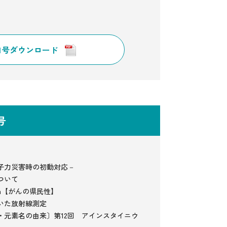
91号ダウンロード
9号
子力災害時の初動対応－
ついて
umn【がんの県民性】
いた放射線測定
・元素名の由来〕第12回 アインスタイニウ