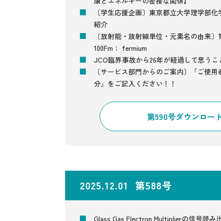
康とエネルギーの密接な関係】
〔学生応援企画〕東京都立大学理学部化
紹介
〔放射能・放射線単位・元素名の由来〕第
100Fm： fermium
JCO臨界事故から26年が経過して思うこ
〔サービス部門からのご案内〕「ご使用
分」をご記入ください！！
第590号ダウンロー
2025.12.01 第588号
Glass Gas Electron Multiplierの