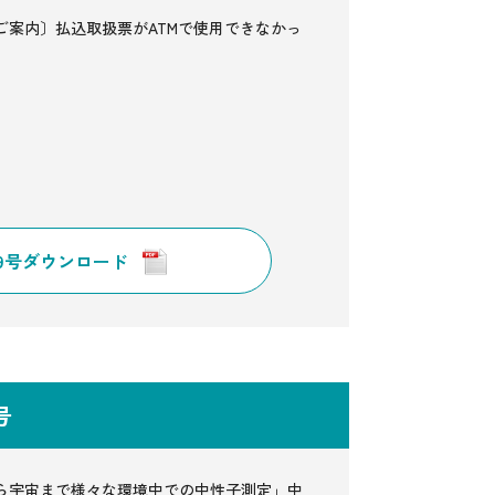
ご案内〕払込取扱票がATMで使用できなかっ
！
89号ダウンロード
7号
ら宇宙まで様々な環境中での中性子測定」中