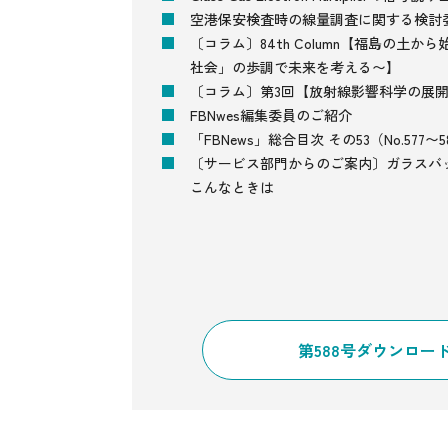
空港保安検査時の線量調査に関する検討
〔コラム〕84th Column【福島の土
社会」の歩調で未来を考える〜】
〔コラム〕第3回【放射線影響科学の展
FBNwes編集委員のご紹介
「FBNews」総合目次 その53（No.577〜5
〔サービス部門からのご案内〕ガラスバ
こんなときは
第588号ダウンロー