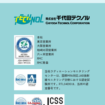
本社
東京営業所
大阪営業所
柏崎刈羽営業所
六ヶ所営業所
RMC
RMC青森
当社ラディエーションモニタリング
センターは、国際MRA対応JAB放射
線モニタリング分野における認定試
験所です。RTL04590は、当所の認
定番号です。