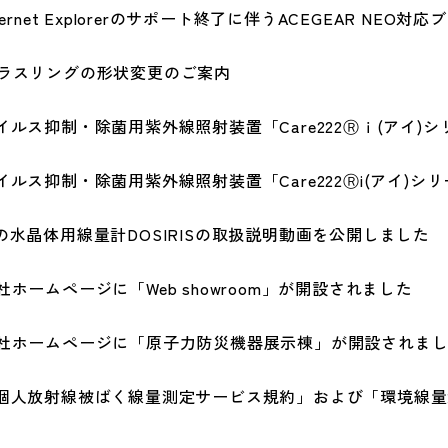
nternet Explorerのサポート終了に伴うACEGEAR NE
ラスリングの形状変更のご案内
イルス抑制・除菌用紫外線照射装置「Care222Ⓡｉ(アイ)
イルス抑制・除菌用紫外線照射装置「Care222Ⓡi(アイ)
の水晶体用線量計DOSIRISの取扱説明動画を公開しました
社ホームページに「Web showroom」が開設されました
社ホームページに「原子力防災機器展示棟」が開設されま
個人放射線被ばく線量測定サービス規約」および「環境線量