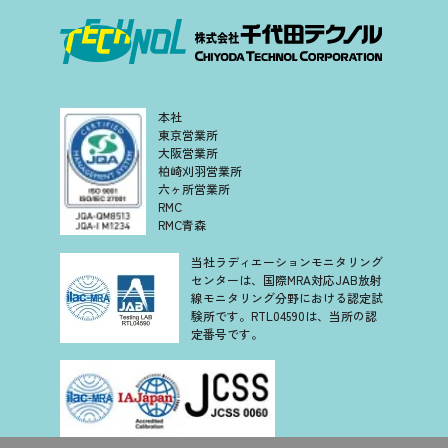
本社
東京営業所
大阪営業所
柏崎刈羽営業所
六ヶ所営業所
RMC
RMC青森
当社ラディエーションモニタリング
センターは、国際MRA対応JAB放射
線モニタリング分野における認定試
験所です。RTL04590は、当所の認
定番号です。