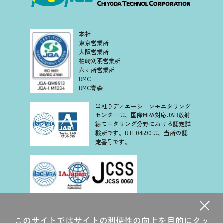
本社
東京営業所
大阪営業所
柏崎刈羽営業所
六ヶ所営業所
RMC
RMC青森
当社ラディエーションモニタリング
センターは、国際MRA対応JAB放射
線モニタリング分野における認定試
験所です。RTL04590は、当所の認
定番号です。
当社は、認定基準として ISO/IEC 17025 を用い、認定スキー
ムを ISO/IEC 17011 に従って運営されている JCSS の下で認
このサイトではサイトの利便性の向上を目的にクッ
定されています。JCSS を運営している認定機関(IAJapan)